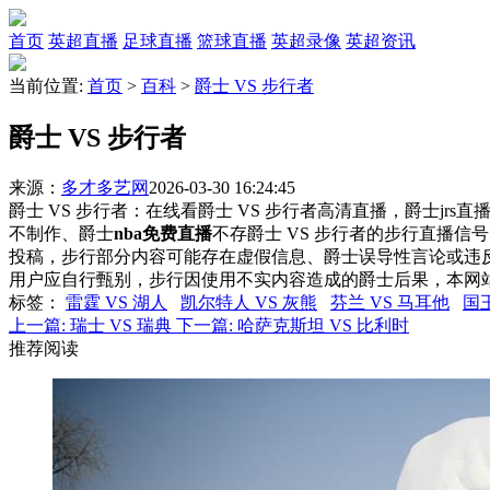
首页
英超直播
足球直播
篮球直播
英超录像
英超资讯
当前位置:
首页
>
百科
>
爵士 VS 步行者
爵士 VS 步行者
来源：
多才多艺网
2026-03-30 16:24:45
爵士 VS 步行者：在线看爵士 VS 步行者高清直播，爵士jrs
不制作、爵士
nba免费直播
不存爵士 VS 步行者的步行直播
投稿，步行部分内容可能存在虚假信息、爵士误导性言论或违
用户应自行甄别，步行因使用不实内容造成的爵士后果，本网
标签
：
雷霆 VS 湖人
凯尔特人 VS 灰熊
芬兰 VS 马耳他
国王
上一篇:
瑞士 VS 瑞典
下一篇:
哈萨克斯坦 VS 比利时
推荐阅读