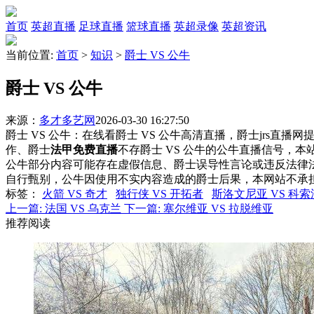
首页
英超直播
足球直播
篮球直播
英超录像
英超资讯
当前位置:
首页
>
知识
>
爵士 VS 公牛
爵士 VS 公牛
来源：
多才多艺网
2026-03-30 16:27:50
爵士 VS 公牛：在线看爵士 VS 公牛高清直播，爵士jrs直播
作、爵士
法甲免费直播
不存爵士 VS 公牛的公牛直播信号，
公牛部分内容可能存在虚假信息、爵士误导性言论或违反法律
自行甄别，公牛因使用不实内容造成的爵士后果，本网站不承
标签
：
火箭 VS 奇才
独行侠 VS 开拓者
斯洛文尼亚 VS 科索
上一篇:
法国 VS 乌克兰
下一篇:
塞尔维亚 VS 拉脱维亚
推荐阅读