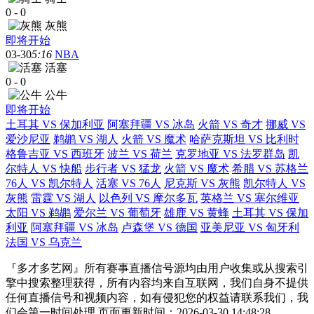
0
-
0
灰熊
即将开始
03-30
5:16
NBA
活塞
0
-
0
公牛
即将开始
土耳其 VS 保加利亚
阿塞拜疆 VS 冰岛
火箭 VS 奇才
挪威 VS
爱沙尼亚
鹈鹕 VS 湖人
火箭 VS 魔术
哈萨克斯坦 VS 比利时
格鲁吉亚 VS 西班牙
波兰 VS 荷兰
克罗地亚 VS 法罗群岛
凯
尔特人 VS 快船
步行者 VS 猛龙
火箭 VS 魔术
希腊 VS 苏格兰
76人 VS 凯尔特人
活塞 VS 76人
尼克斯 VS 灰熊
凯尔特人 VS
灰熊
雷霆 VS 湖人
以色列 VS 摩尔多瓦
英格兰 VS 塞尔维亚
太阳 VS 鹈鹕
爱尔兰 VS 葡萄牙
雄鹿 VS 黄蜂
土耳其 VS 保加
利亚
阿塞拜疆 VS 冰岛
卢森堡 VS 德国
亚美尼亚 VS 匈牙利
法国 VS 乌克兰
『多才多艺网』所有赛事直播信号源均由用户收集或从搜索引
擎中搜索整理获得，所有内容均来自互联网，我们自身不提供
任何直播信号和视频内容，如有侵犯您的权益请联系我们，我
们会第一时间处理 页面更新时间：2026-03-30 14:48:28